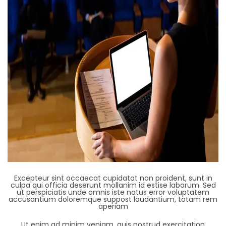
Excepteur sint occaecat cupidatat non proident, sunt in
culpa qui officia deserunt mollanim id estise laborum. Sed
ut perspiciatis unde omnis iste natus error voluptatem
accusantium doloremque suppost laudantium, totam rem
aperiam
Ut enim ad minim veniam, quis nostrud exercitation