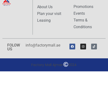
Promotions
About Us
Events
Plan your visit
Terms &
Leasing
Conditions
FOLOW
info@factorymall.ae
US
Factory Mall Ajman
2024