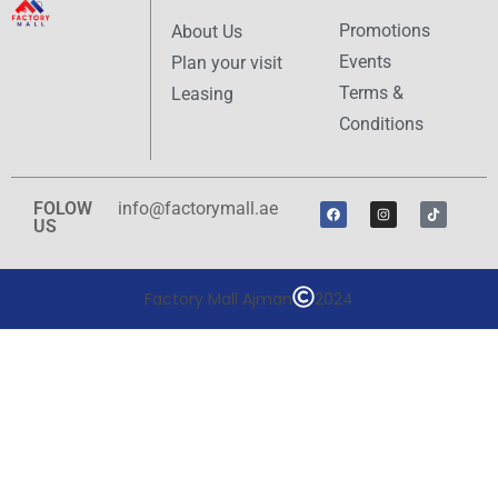
Promotions
About Us
Events
Plan your visit
Terms &
Leasing
Conditions
FOLOW
info@factorymall.ae
US
Factory Mall Ajman
2024